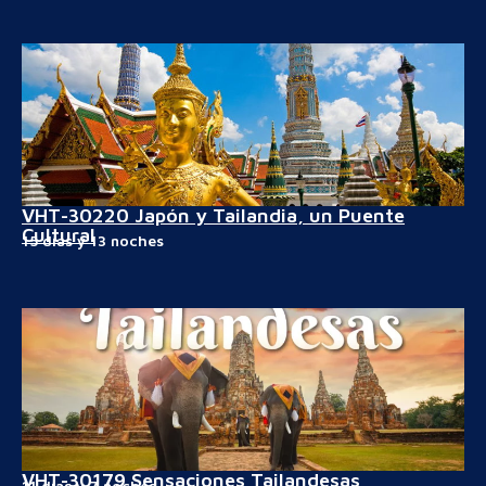
VHT-30220 Japón y Tailandia, un Puente
Cultural
15 días y 13 noches
VHT-30179 Sensaciones Tailandesas
11 días y 7 noches