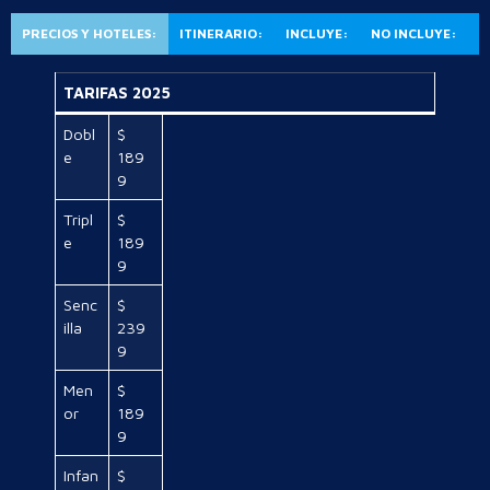
PRECIOS Y HOTELES:
ITINERARIO:
INCLUYE:
NO INCLUYE:
TARIFAS 2025
Dobl
$
e
189
9
Tripl
$
e
189
9
Senc
$
illa
239
9
Men
$
or
189
9
Infan
$