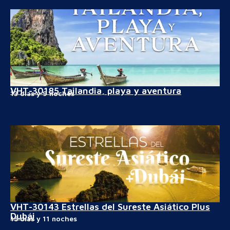
VHT-30185 Tailandia, playa y aventura
13 días y 9 noches
VHT-30143 Estrellas del Sureste Asiático Plus
Dubái
15 días y 11 noches