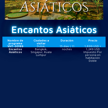
Encantos Asiáticos
Nombre de
Ciudades a
Duración
Precio
programa
visitar
VHT-30189
Dubái,
15 días | 11
1,899 USD +
Encantos
Bangkok,
noches
1,249 USD
Asiáticos
Singapur, Kuala
Impuesto Por
Lumpur
persona en
habitación
Doble