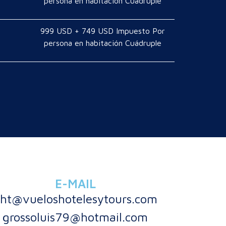
persona en habitación Cuádruple
999 USD + 749 USD Impuesto Por
persona en habitación Cuádruple
E-MAIL
ht@vueloshotelesytours.com
grossoluis79@hotmail.com