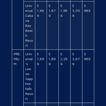
Univ
$
$
$
$
$
ersal
1,49
1,67
1,98
3,05
989
Caba
9
9
9
9
na
Bay
Beac
h
Reso
rt
PRE
Univ
$
$
$
$
$
MIU
ersal
1,69
1,89
2,29
3,67
989
M
’s
9
9
9
9
Loe
ws
Sapp
hire
Falls
Reso
rt