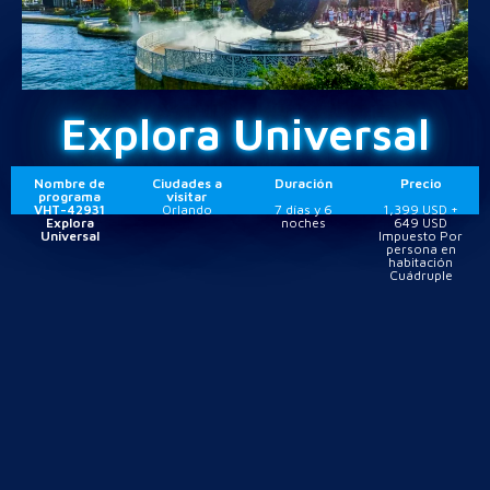
Explora Universal
Nombre de
Ciudades a
Duración
Precio
programa
visitar
VHT-42931
Orlando
7 días y 6
1,399 USD +
Explora
noches
649 USD
Universal
Impuesto Por
persona en
habitación
Cuádruple