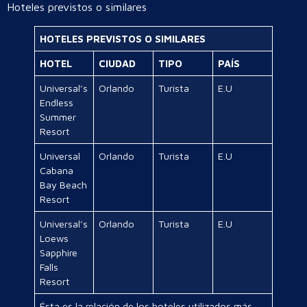
Hoteles previstos o similares
HOTELES PREVISTOS O SIMILARES
HOTEL
CIUDAD
TIPO
PAÍS
Universal’s
Orlando
Turista
E.U
Endless
Summer
Resort
Universal
Orlando
Turista
E.U
Cabana
Bay Beach
Resort
Universal’s
Orlando
Turista
E.U
Loews
Sapphire
Falls
Resort
Ésta es la relación de los hoteles utilizados más