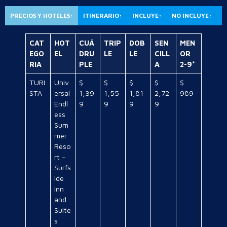
PRECIOS Y HOTELES:
ITINERARIO:
INCLUYE:
NO INCLUYE:
CAT
HOT
CUÁ
TRIP
DOB
SEN
MEN
EGO
EL
DRU
LE
LE
CILL
OR
RIA
PLE
A
2-9*
TURI
Univ
$
$
$
$
$
STA
ersal
1,39
1,55
1,81
2,72
989
Endl
9
9
9
9
ess
Sum
mer
Reso
rt –
Surfs
ide
Inn
and
Suite
s