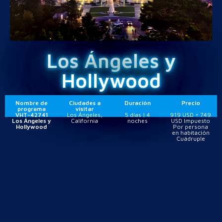
Los Ángeles y
Hollywood
Nombre de
Ciudades a
Duración
Precio
programa
visitar
VHT-42741
Los Ángeles,
5 días | 4
919 USD + 749
Los Ángeles y
California
noches
USD Impuesto
Hollywood
Por persona
en habitación
Cuádruple