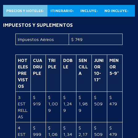
PRECIOS Y HOTELES:
ITINERARIO:
INCLUYE:
NO INCLUYE:
IMPUESTOS Y SUPLEMENTOS
Impuestos Aéreos
$ 749
HOT
CUA
TRI
DOB
SEN
JUNI
MEN
ELES
DRU
PLE
LE
CILL
OR
OR
PRE
PLE
A
10-
5-9*
VIST
17*
OS
3
$
$
$
$
$
$
EST
919
1,00
1,24
1,98
509
479
RELL
9
9
9
AS
4
$
$
$
$
$
$
EST
999
1,06
1,34
2,17
509
479