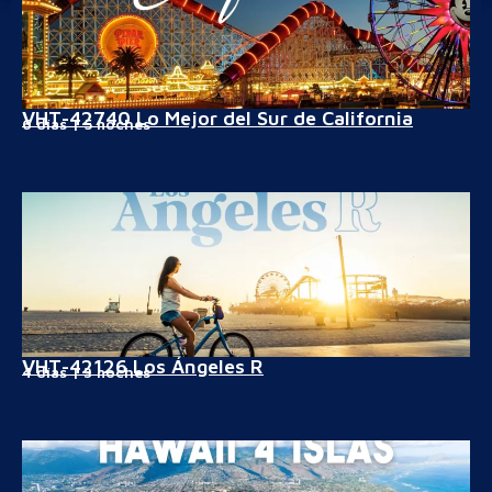
VHT-42740 Lo Mejor del Sur de California
6 días | 5 noches
VHT-42126 Los Ángeles R
4 días | 3 noches