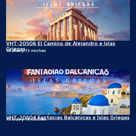
VHT-20506 El Camino de Alejandro e Islas
Griegas
15 días y 13 noches
VHT-20504 Fantasías Balcánicas e Islas Griegas
15 días y 13 noches