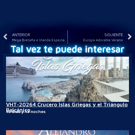
ANTERIOR
SIGUIENTE
Mega Bretaña e Irlanda Especial Verano
Europa Adorable Verano
Tal vez te puede interesar
VHT-20264 Crucero Islas Griegas y el Triángulo
Balcánico
15 días y 13 noches