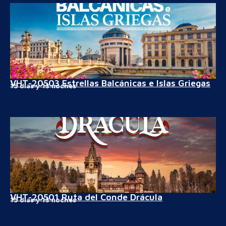
VHT-20503 Estrellas Balcánicas e Islas Griegas
15 días y 13 noches
VHT-20501 Ruta del Conde Drácula
15 días y 13 noches