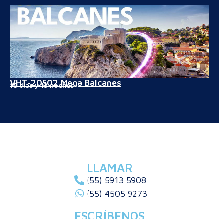
VHT-20502 Mega Balcanes
15 días y 13 noches
LLAMAR
(55) 5913 5908
(55) 4505 9273
ESCRÍBENOS