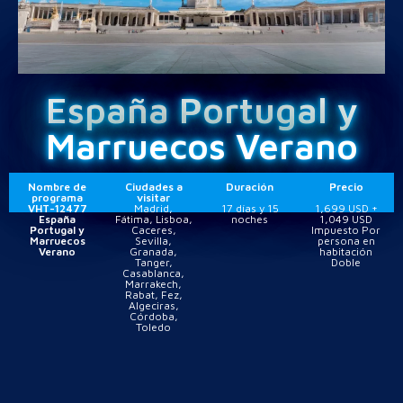
España Portugal y
Marruecos Verano
Nombre de
Ciudades a
Duración
Precio
programa
visitar
VHT-12477
Madrid,
17 días y 15
1,699 USD +
España
Fátima, Lisboa,
noches
1,049 USD
Portugal y
Caceres,
Impuesto Por
Marruecos
Sevilla,
persona en
Verano
Granada,
habitación
Tanger,
Doble
Casablanca,
Marrakech,
Rabat, Fez,
Algeciras,
Córdoba,
Toledo