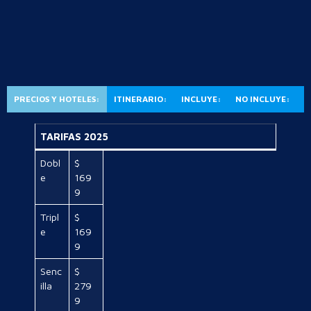
PRECIOS Y HOTELES:
ITINERARIO:
INCLUYE:
NO INCLUYE:
TARIFAS 2025
Dobl
$
e
169
9
Tripl
$
e
169
9
Senc
$
illa
279
9