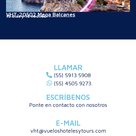
VHT-20502 Mega Balcanes
15 días y 13 noches
LLAMAR
(55) 5913 5908
(55) 4505 9273
ESCRÍBENOS
Ponte en contacto con nosotros
E-MAIL
vht@vueloshotelesytours.com