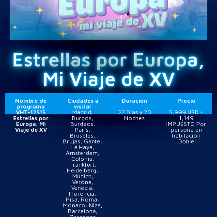
Estrellas por Europa,
Mi Viaje de XV
Nombre de
Ciudades a
Duración
Precio
programa
visitar
VHT-12515
Madrid,
22 Días y 20
5,999 USD +
Estrellas por
Burgos,
Noches
1,149
Europa, Mi
Burdeos,
IMPUESTO Por
Viaje de XV
París,
persona en
Bruselas,
habitación
Brujas, Gante,
Doble
La Haya,
Ámsterdam,
Colonia,
Frankfurt,
Heidelberg,
Múnich,
Verona,
Venecia,
Florencia,
Pisa, Roma,
Monaco, Niza,
Barcelona,
Zaragoza