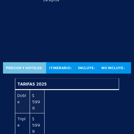
PRECIOS Y HOTELES:
ITINERARIO:
INCLUYE:
NO INCLUYE:
TARIFAS 2025
Dobl
$
e
599
9
Tripl
$
e
599
9