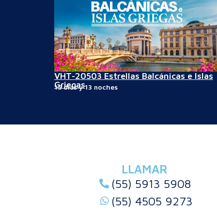
VHT-20503 Estrellas Balcánicas e Islas
Griegas
15 días y 13 noches
LLAMAR
(55) 5913 5908
(55) 4505 9273