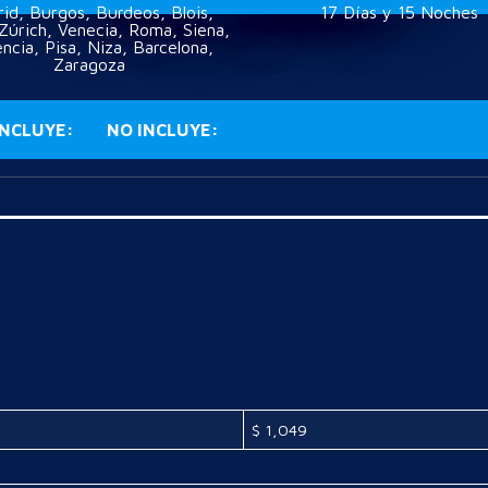
id, Burgos, Burdeos, Blois,
17 Días y 15 Noches
 Zúrich, Venecia, Roma, Siena,
encia, Pisa, Niza, Barcelona,
Zaragoza
INCLUYE:
NO INCLUYE:
$ 1,049