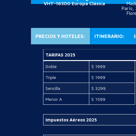
VHT-16300 Europa Clásica
Madr
París,
Flor
PRECIOS Y HOTELES:
ITINERARIO:
TARIFAS 2025
Doble
$ 1999
Triple
$ 1999
Sencilla
$ 3299
Menor A
$ 1599
Impuestos Aéreos 2025