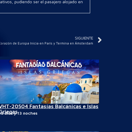
cativos, pudiendo ser el pasajero alojado en
SIGUIENTE
Corazón de Europa Inicia en París y Termina en Ámsterdam
VHT-20504 Fantasías Balcánicas e Islas
Griegas
15 días y 13 noches