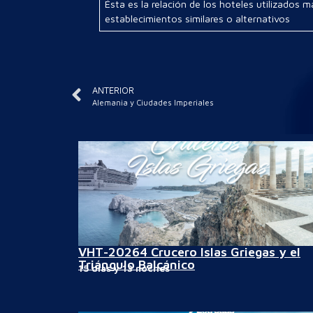
Ésta es la relación de los hoteles utilizados 
establecimientos similares o alternativos
ANTERIOR
Alemania y Ciudades Imperiales
VHT-20264 Crucero Islas Griegas y el
Triángulo Balcánico
15 días y 13 noches