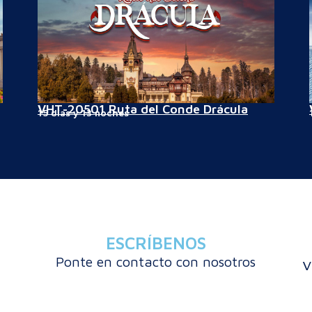
VHT-20501 Ruta del Conde Drácula
15 días y 13 noches
ESCRÍBENOS
Ponte en contacto con nosotros
v