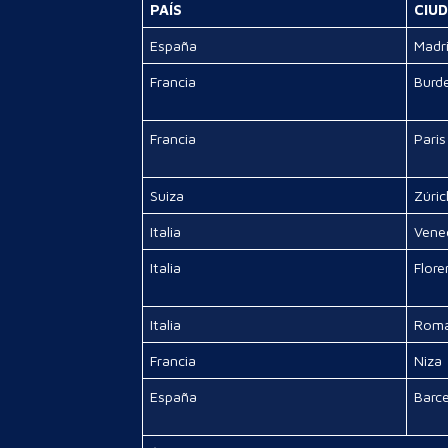
PAÍS
CIU
España
Madr
Francia
Burd
Francia
Paris
Suiza
Zúric
Italia
Vene
Italia
Flore
Italia
Rom
Francia
Niza
España
Barc