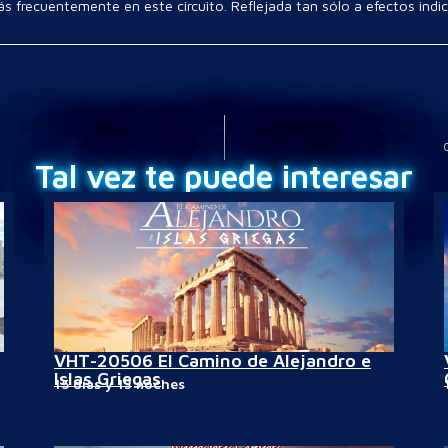
más frecuentemente en este circuito. Reflejada tan sólo a efectos indi
Tal vez te puede interesar
VHT-20506 El Camino de Alejandro e
Islas Griegas
15 días y 13 noches