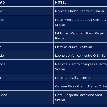
DAD
HOTEL
id
Novotel Madrid Centre O Similar
eos
Hotel Mercure Bordeaux Centre Vi
Similar
H4 Hotel Wyndham Paris Pleyel
Resort
h
Mercure Zúrich Ó Similar
cia
Leonardo Venice Mestre O Similar
ncia
Nil Hotel Centro Congress Firenz
Similar
a
Hotel Caravel O Similar
Crowne Plaza Grand Arenas O Sim
elona
Hotel Hesperia Barcelona Sant Ju
Similar