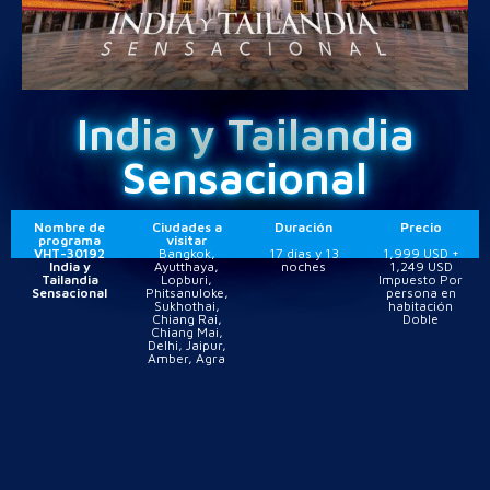
India y Tailandia
Sensacional
Nombre de
Ciudades a
Duración
Precio
programa
visitar
VHT-30192
Bangkok,
17 días y 13
1,999 USD +
India y
Ayutthaya,
noches
1,249 USD
Tailandia
Lopburi,
Impuesto Por
Sensacional
Phitsanuloke,
persona en
Sukhothai,
habitación
Chiang Rai,
Doble
Chiang Mai,
Delhi, Jaipur,
Amber, Agra