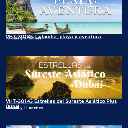
VHT-30185 Tailandia, playa y aventura
13 días y 9 noches
VHT-30143 Estrellas del Sureste Asiático Plus
Dubái
15 días y 11 noches