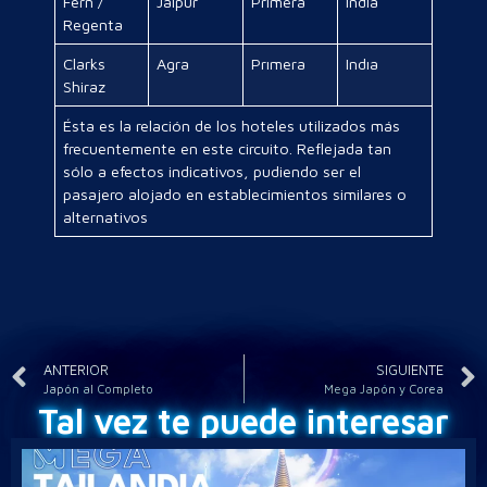
Fern /
Jaıpur
Prımera
Indıa
Regenta
Clarks
Agra
Prımera
Indıa
Shiraz
Ésta es la relación de los hoteles utilizados más
frecuentemente en este circuito. Reflejada tan
sólo a efectos indicativos, pudiendo ser el
pasajero alojado en establecimientos similares o
alternativos
ANTERIOR
SIGUIENTE
Japón al Completo
Mega Japón y Corea
Tal vez te puede interesar