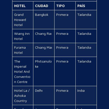
HOTEL
CIUDAD
TIPO
PAÍS
Grand
Bangkok
Prımera
Taılandıa
Howard
Hotel
Wıang Inn
Chıang Raı
Prımera
Taılandıa
Hotel
Furama
Chıang Maı
Prımera
Taılandıa
Hotel
The
Phıtsanulo
Prımera
Taılandıa
Imperıal
ke
Hotel And
Conventıo
n Centre
Hotel La /
Delhı
Prımera
Indıa
Ashoka
Country