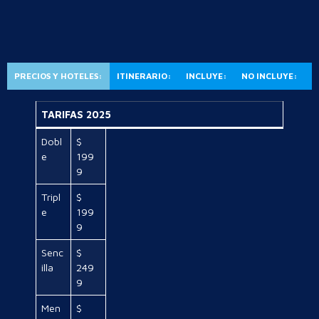
PRECIOS Y HOTELES:
ITINERARIO:
INCLUYE:
NO INCLUYE:
TARIFAS 2025
Dobl
$
e
199
9
Tripl
$
e
199
9
Senc
$
illa
249
9
Men
$