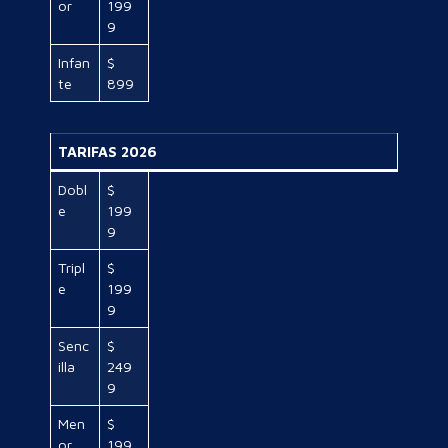
or
199
9
Infan
$
te
899
TARIFAS 2026
Dobl
$
e
199
9
Tripl
$
e
199
9
Senc
$
illa
249
9
Men
$
or
199