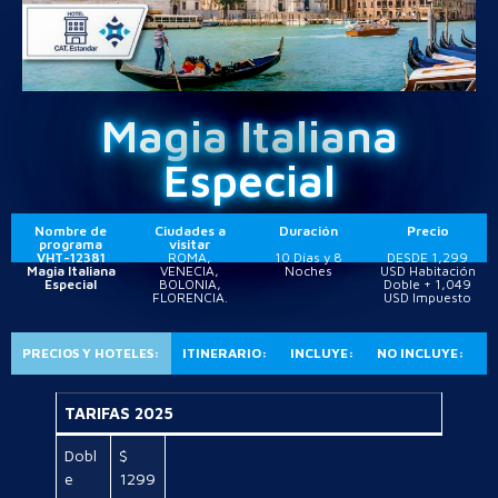
Magia Italiana
Especial
Nombre de
Ciudades a
Duración
Precio
programa
visitar
VHT-12381
ROMA,
10 Días y 8
DESDE 1,299
Magia Italiana
VENECIA,
Noches
USD Habitación
Especial
BOLONIA,
Doble + 1,049
FLORENCIA.
USD Impuesto
PRECIOS Y HOTELES:
ITINERARIO:
INCLUYE:
NO INCLUYE:
TARIFAS 2025
Dobl
$
e
1299