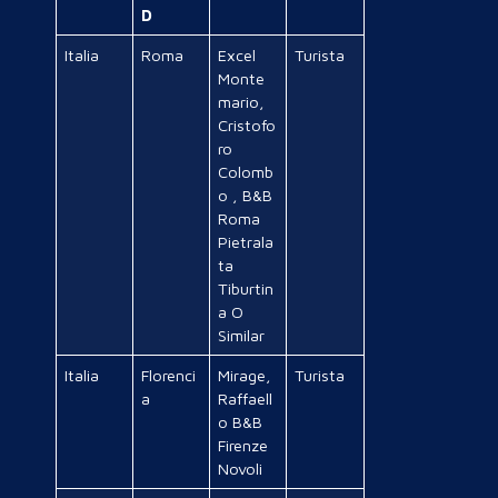
D
Italia
Roma
Excel
Turista
Monte
mario,
Cristofo
ro
Colomb
o , B&B
Roma
Pietrala
ta
Tiburtin
a O
Similar
Italia
Florenci
Mirage,
Turista
a
Raffaell
o B&B
Firenze
Novoli