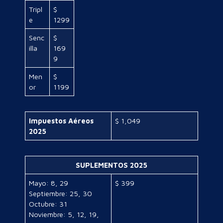
Tripl
$
e
1299
Senc
$
illa
169
9
Men
$
or
1199
Impuestos Aéreos
$ 1,049
2025
SUPLEMENTOS 2025
Mayo: 8, 29
$ 399
Septiembre: 25, 30
Octubre: 31
Noviembre: 5, 12, 19,