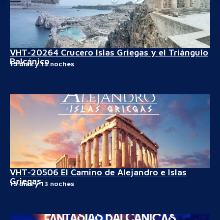
VHT-20264 Crucero Islas Griegas y el Triángulo
Balcánico
15 días y 13 noches
VHT-20506 El Camino de Alejandro e Islas
Griegas
15 días y 13 noches