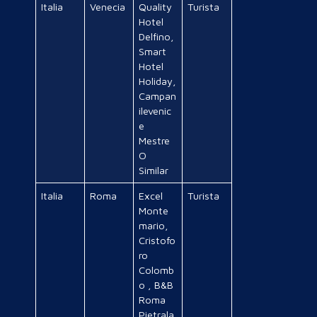
Italia
Venecia
Quality
Turista
Hotel
Delfino,
Smart
Hotel
Holiday,
Campan
ilevenic
e
Mestre
O
Similar
Italia
Roma
Excel
Turista
Monte
mario,
Cristofo
ro
Colomb
o , B&B
Roma
Pietrala