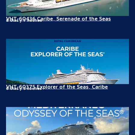
VHT-60436 Caribe, Serenade of the Seas
8 días y 7 noches
VHT-60375 Explorer of the Seas, Caribe
6 días y 5 noches