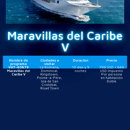
Maravillas del Caribe
V
Nombre de
Ciudades a
Duración
Precio
programa
visitar
VHT-60879
La Romana,
10 días y 9
799 USD + 649
Maravillas del
Dominical,
noches
USD Impuesto
Caribe V
Kingstown,
Por persona
Pointe-à-Pitre,
en habitación
Isla de San
Doble
Cristóbal,
Road Town