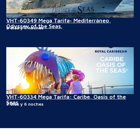
VHT-60349 Mega Tarifa- Mediterráneo,
Odyssey of the Seas.
8 días y 7 noches
VHT-60334 Mega Tarifa: Caribe, Oasis of the
Seas
7 días y 6 noches