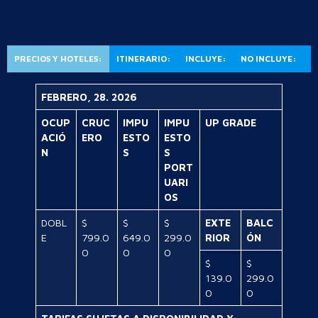
PRECIOS Y HOTELES:
ITINERARIO:
INCLUYE:
NO INCLUYE:
FEBRERO, 28. 2026
OCUP
CRUC
IMPU
IMPU
UP GRADE
ACIÓ
ERO
ESTO
ESTO
N
S
S
PORT
UARI
OS
DOBL
$
$
$
EXTE
BALC
E
799.0
649.0
299.0
RIOR
ÓN
0
0
0
$
$
139.0
299.0
0
0