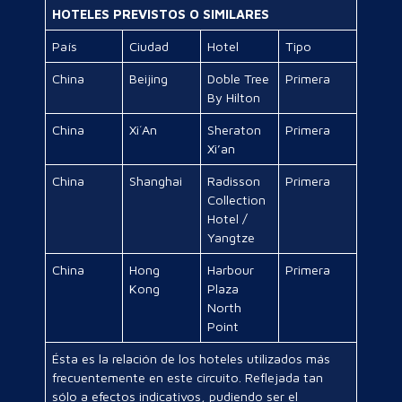
HOTELES PREVISTOS O SIMILARES
País
Ciudad
Hotel
Tipo
China
Beijing
Doble Tree
Primera
By Hilton
China
Xi´An
Sheraton
Primera
Xi’an
China
Shanghai
Radisson
Primera
Collection
Hotel /
Yangtze
China
Hong
Harbour
Primera
Kong
Plaza
North
Point
Ésta es la relación de los hoteles utilizados más
frecuentemente en este circuito. Reflejada tan
sólo a efectos indicativos, pudiendo ser el