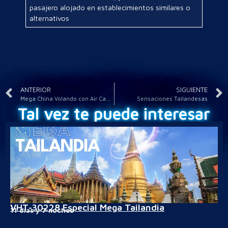
pasajero alojado en establecimientos similares o
alternativos
ANTERIOR
SIGUIENTE
Mega China Volando con Air Canada
Sensaciones Tailandesas
Tal vez te puede interesar
VHT-30228 Especial Mega Tailandia
11 días y 7 noches