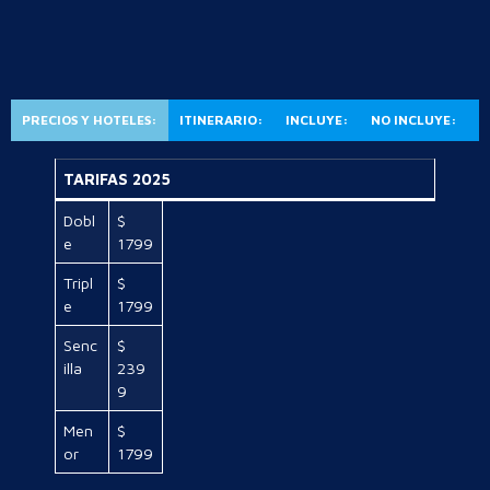
PRECIOS Y HOTELES:
ITINERARIO:
INCLUYE:
NO INCLUYE:
TARIFAS 2025
Dobl
$
e
1799
Tripl
$
e
1799
Senc
$
illa
239
9
Men
$
or
1799