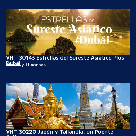
VHT-30143 Estrellas del Sureste Asiático Plus
Dubái
15 días y 11 noches
VHT-30220 Japón y Tailandia, un Puente