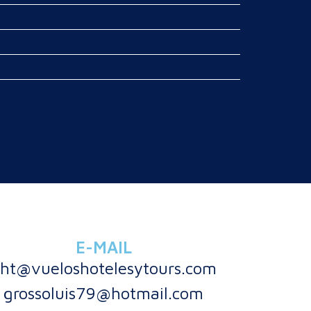
E-MAIL
ht@vueloshotelesytours.com
grossoluis79@hotmail.com