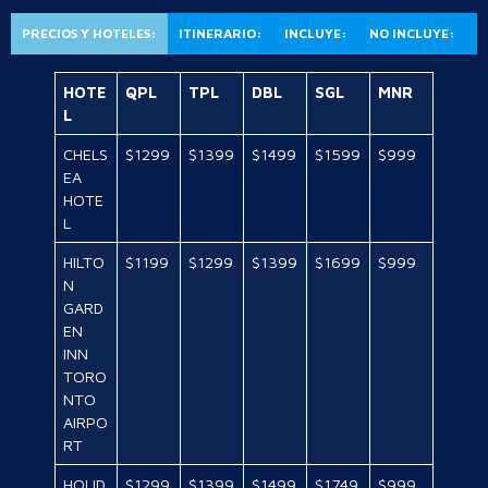
PRECIOS Y HOTELES:
ITINERARIO:
INCLUYE:
NO INCLUYE:
HOTE
QPL
TPL
DBL
SGL
MNR
L
CHELS
$1299
$1399
$1499
$1599
$999
EA
HOTE
L
HILTO
$1199
$1299
$1399
$1699
$999
N
GARD
EN
INN
TORO
NTO
AIRPO
RT
HOLID
$1299
$1399
$1499
$1749
$999