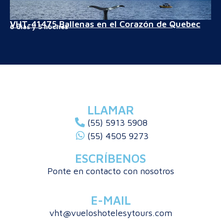
VHT-41475 Ballenas en el Corazón de Quebec
6 días y 5 noches
LLAMAR
(55) 5913 5908
(55) 4505 9273
ESCRÍBENOS
Ponte en contacto con nosotros
E-MAIL
vht@vueloshotelesytours.com