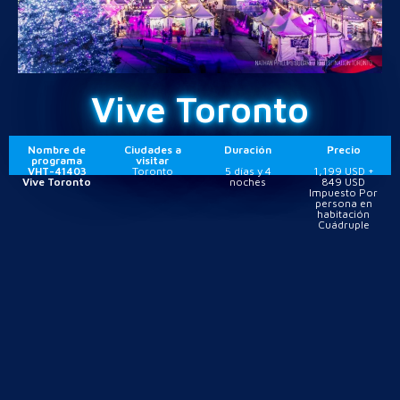
Vive Toronto
Nombre de
Ciudades a
Duración
Precio
programa
visitar
VHT-41403
Toronto
5 días y 4
1,199 USD +
Vive Toronto
noches
849 USD
Impuesto Por
persona en
habitación
Cuádruple