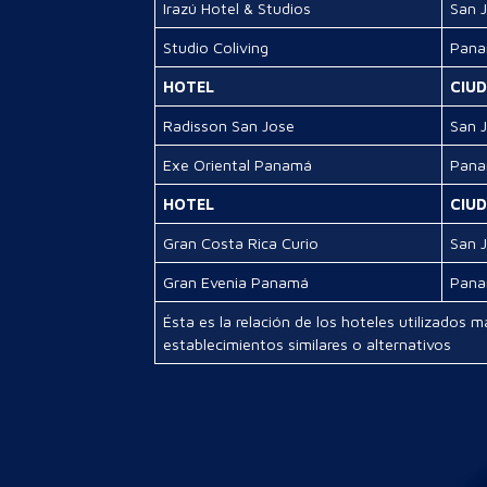
Irazú Hotel & Studios
San 
Studio Coliving
Pan
HOTEL
CIU
Radisson San Jose
San 
Exe Oriental Panamá
Pan
HOTEL
CIU
Gran Costa Rica Curio
San 
Gran Evenia Panamá
Pan
Ésta es la relación de los hoteles utilizados 
establecimientos similares o alternativos