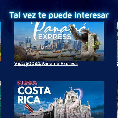
Tal vez te puede interesar
VHT-50034 Panamá Express
4 días y 3 noches