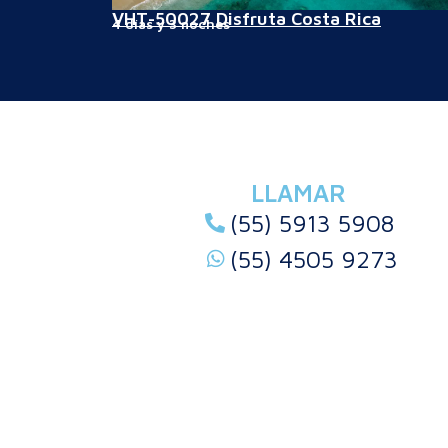
VHT-50027 Disfruta Costa Rica
4 días y 3 noches
LLAMAR
(55) 5913 5908
(55) 4505 9273