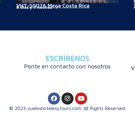
VHT-50026 Mega Costa Rica
8 días y 7 noches
ESCRÍBENOS
Ponte en contacto con nosotros
v
© 2023 vueloshotelesytours.com. All Rights Reserved.