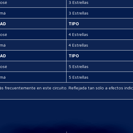
José
3 Estrellas
amá
3 Estrellas
DAD
TIPO
José
4 Estrellas
amá
4 Estrellas
DAD
TIPO
José
5 Estrellas
amá
5 Estrellas
más frecuentemente en este circuito. Reflejada tan sólo a efectos indi