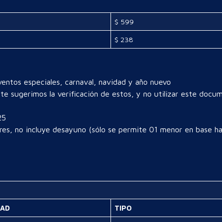
$ 599
$ 238
ventos especiales, carnaval, navidad y año nuevo
e sugerimos la verificación de estos, y no utilizar este docu
25
es, no incluye desayuno (sólo se permite 01 menor en base hab
DAD
TIPO