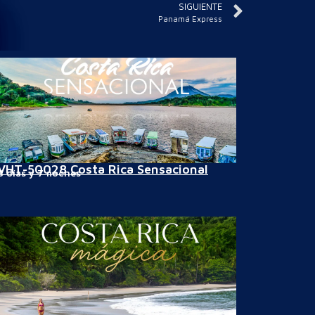
SIGUIENTE
Panamá Express
VHT-50028 Costa Rica Sensacional
8 días y 7 noches