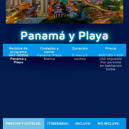
Panamá y Playa
Nombre de
Ciudades a
Duración
Precio
programa
visitar
VHT-50036
Panamá, Playa
6 días y 5
868 USD + 529
Panamá y
Blanca
noches
USD Impuesto
Playa
Por persona
en habitación
Doble
PRECIOS Y HOTELES:
ITINERARIO:
INCLUYE:
NO INCLUYE: