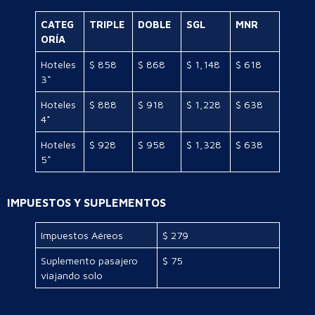
CATEG
TRIPLE
DOBLE
SGL
MNR
ORÍA
Hoteles
$ 858
$ 868
$ 1,148
$ 618
3*
Hoteles
$ 888
$ 918
$ 1,228
$ 638
4*
Hoteles
$ 928
$ 958
$ 1,328
$ 638
5*
IMPUESTOS Y SUPLEMENTOS
Impuestos Aéreos
$ 279
Suplemento pasajero
$ 75
viajando solo