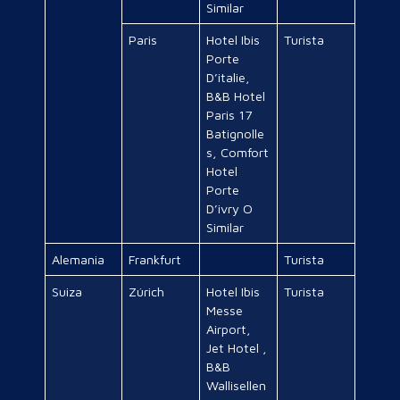
Similar
Paris
Hotel Ibis
Turista
Porte
D’italie,
B&B Hotel
Paris 17
Batignolle
s, Comfort
Hotel
Porte
D’ivry O
Similar
Alemania
Frankfurt
Turista
Suiza
Zúrich
Hotel Ibis
Turista
Messe
Airport,
Jet Hotel ,
B&B
Wallisellen