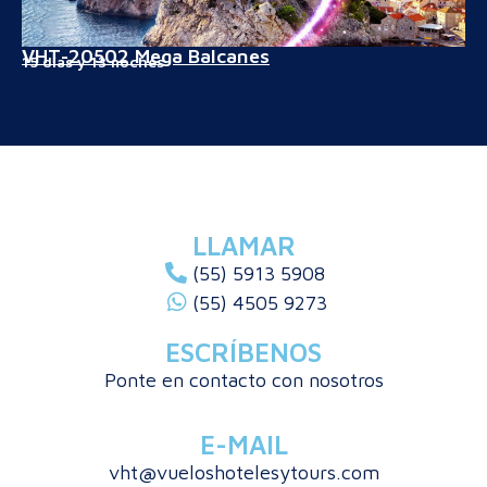
VHT-20502 Mega Balcanes
15 días y 13 noches
LLAMAR
(55) 5913 5908
(55) 4505 9273
ESCRÍBENOS
Ponte en contacto con nosotros
E-MAIL
vht@vueloshotelesytours.com