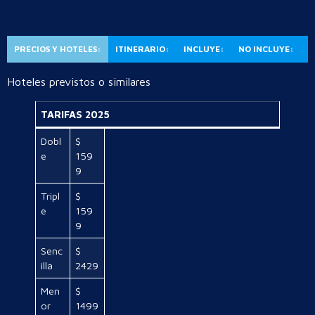
PRECIOS Y HOTELES:
ITINERARIO:
INCLUYE:
NO INCLUYE:
Hoteles previstos o similares
TARIFAS 2025
Dobl
$
e
159
9
Tripl
$
e
159
9
Senc
$
illa
2429
Men
$
or
1499