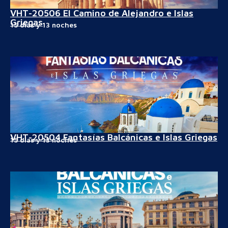
VHT-20506 El Camino de Alejandro e Islas
Griegas
15 días y 13 noches
VHT-20504 Fantasías Balcánicas e Islas Griegas
15 días y 13 noches