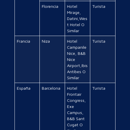
Florencia
Hotel
Turista
Mirage,
Datini,Wes
t Hotel O
Similar
Francia
Niza
Hotel
Turista
Campanile
Nice, B&B
Nice
Airport,Ibis
Antibes O
Similar
España
Barcelona
Hotel
Turista
Frontair
Congress,
Exe
Campus,
B&B Sant
Cugat O