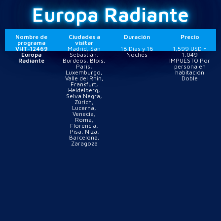
Europa Radiante
Nombre de
Ciudades a
Duración
Precio
programa
visitar
VHT-12469
Madrid, San
18 Días y 16
1,599 USD +
Europa
Sebastián,
Noches
1,049
Radiante
Burdeos, Blois,
IMPUESTO Por
París,
persona en
Luxemburgo,
habitación
Valle del Rhin,
Doble
Frankfurt,
Heidelberg,
Selva Negra,
Zúrich,
Lucerna,
Venecia,
Roma,
Florencia,
Pisa, Niza,
Barcelona,
Zaragoza