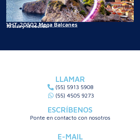
VHT-20502 Mega Balcanes
15 días y 13 noches
LLAMAR
(55) 5913 5908
(55) 4505 9273
ESCRÍBENOS
Ponte en contacto con nosotros
E-MAIL