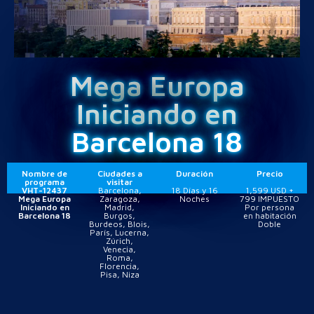
Mega Europa
Iniciando en
Barcelona 18
Nombre de
Ciudades a
Duración
Precio
programa
visitar
VHT-12437
Barcelona,
18 Días y 16
1,599 USD +
Mega Europa
Zaragoza,
Noches
799 IMPUESTO
Iniciando en
Madrid,
Por persona
Barcelona 18
Burgos,
en habitación
Burdeos, Blois,
Doble
París, Lucerna,
Zúrich,
Venecia,
Roma,
Florencia,
Pisa, Niza