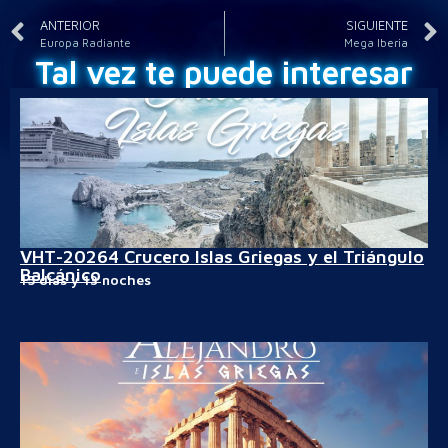
ANTERIOR
SIGUIENTE
Europa Radiante
Mega Iberia
Tal vez te puede interesar
VHT-20264 Crucero Islas Griegas y el Triángulo
Balcánico
15 días y 13 noches