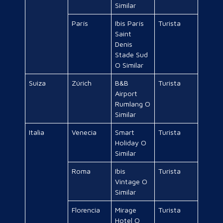
Similar
París
Ibis París
Turista
Saint
Denis
Stade Sud
O Similar
Suiza
Zúrich
B&B
Turista
Airport
Rumlang O
Similar
Italia
Venecia
Smart
Turista
Holiday O
Similar
Roma
Ibis
Turista
Vintage O
Similar
Florencia
Mirage
Turista
Hotel O