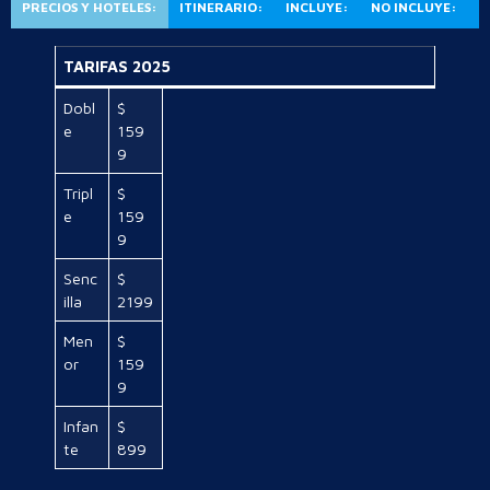
PRECIOS Y HOTELES:
ITINERARIO:
INCLUYE:
NO INCLUYE:
TARIFAS 2025
Dobl
$
e
159
9
Tripl
$
e
159
9
Senc
$
illa
2199
Men
$
or
159
9
Infan
$
te
899