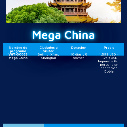
Mega China
Nombre de
Ciudades a
Duración
Precio
programa
visitar
VHT-30023
Beijing, Xi'an,
10 días y 8
1,599 USD +
Mega China
Shanghai
noches
1,249 USD
Impuesto Por
persona en
habitación
Doble